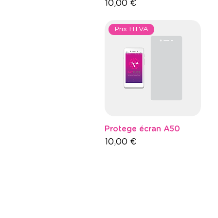
Prix
10,00 €
Prix HTVA
Protege écran A50
Prix
10,00 €