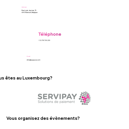
Adresse
Rue Louis Jasmes 75
6043 Ransart, Belgique
Téléphone
+32.787.90.200
Email
info@paypuce.com
us êtes au Luxembourg?
Vous organisez des évènements?