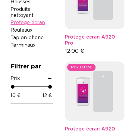
Housses
Produits
nettoyant
Protège écran
Rouleaux
Protege écran A920
Tap on phone
Pro
Terminaux
Prix
12,00 €
Filtrer par
Prix HTVA
Prix
10 €
12 €
Protege écran A920