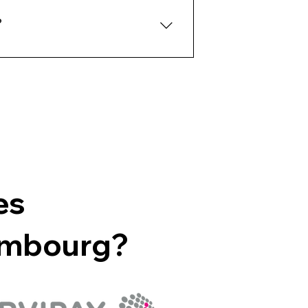
ux liquides), afin que vous ne
?
téléphone : +32 787 90 200 Ou
es
embourg?