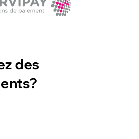
ez des
ents?