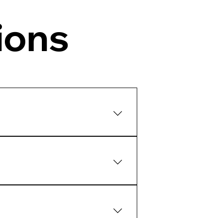
ions
ns les solutions de paiement.
iement portables et fixes,
olutions dédiées aux