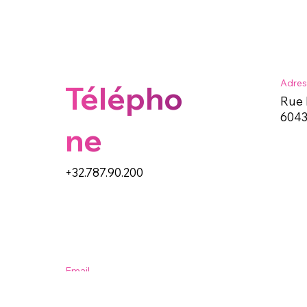
Adres
Télépho
Rue 
6043
ne
+32.787.90.200
Email
info@paypuce.com