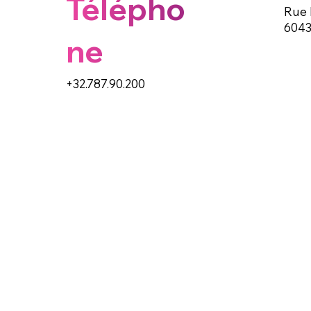
Télépho
Rue 
6043
ne
+32.787.90.200
Email
info@paypuce.com
Conditio
Politique de confidentialité