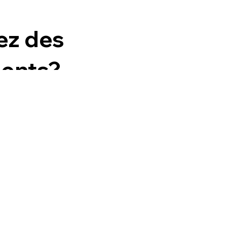
ez des
ents?
 matière de
Design by PC
3