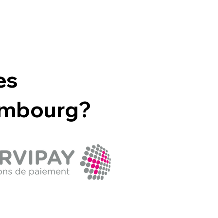
es
embourg?