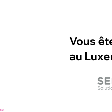
Vous êt
au Lux
se