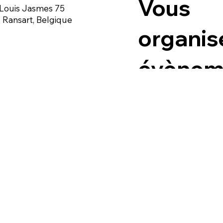
Vous
Louis Jasmes 75
 Ransart, Belgique
organis
évènem
n Générales de vente / location
Politique en
cookies