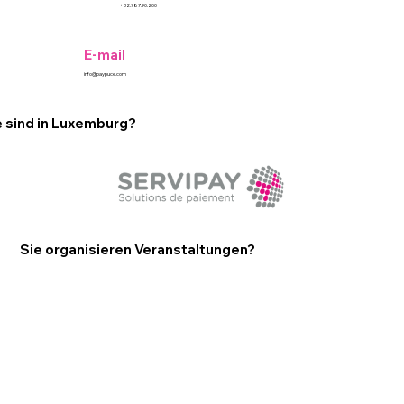
+32.787.90.200
E-mail
info@paypuce.com
e sind in Luxemburg?
Sie organisieren Veranstaltungen?