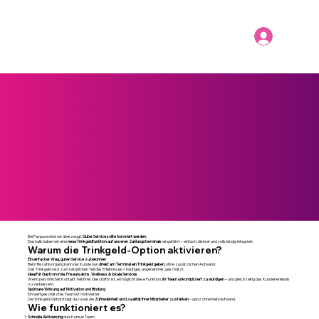
Bei Paypuce sind wir überzeugt:
Guter Service sollte honoriert werden.
Deshalb haben wir eine
neue Trinkgeldfunktion auf unseren Zahlungsterminals
eingeführt – einfach, diskret und vollständig integriert.
Warum die Trinkgeld-Option aktivieren?
Ein einfacher Weg, guten Service zu belohnen
Beim Bezahlvorgang kann der Kunde nun
direkt am Terminal ein Trinkgeld geben
, ohne zusätzlichen Aufwand.
Das Trinkgeld wird zum natürlichen Teil des Erlebnisses – häufiger, angenehmer, geschätzt.
Ideal für Gastronomie, Friseursalons, Wellness & lokale Services
Wenn persönlicher Kontakt Teil Ihres Geschäfts ist, ermöglicht diese Funktion,
Ihr Team unkompliziert zu würdigen
– und gleichzeitig das Kundenerlebnis
zu verbessern.
Spürbare Wirkung auf Motivation und Bindung
Ein wertgeschätztes Team ist motivierter.
Die Trinkgeld-Option trägt dazu bei, die
Zufriedenheit und Loyalität Ihrer Mitarbeiter zu stärken
– ganz ohne Mehraufwand.
Wie funktioniert es?
Schnelle Aktivierung
durch unser Team