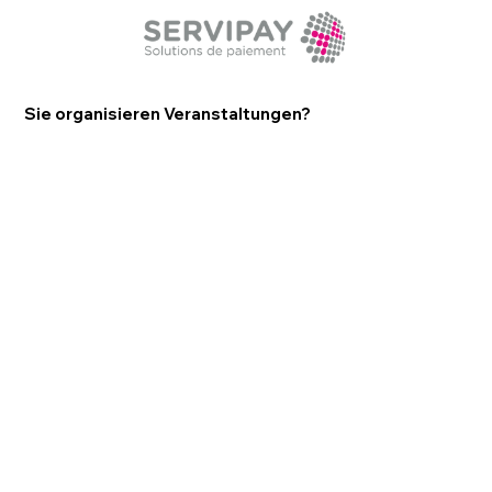
Sie organisieren Veranstaltungen?