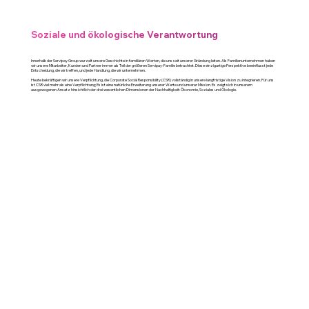
Soziale und ökologische Verantwortung
Innerhalb der Servipay Group wurzelt unsere Geschichte in familiären Werten, die uns seit unserer Gründung leiten. Als Familienunternehmen haben
wir unsere Mitarbeiter, Kunden und Partner immer als Teil der größeren Servipay-Familie betrachtet. Diese einzigartige Perspektive beeinflusst jede
Entscheidung, die wir treffen, und jede Handlung, die wir unternehmen.
Heute bekräftigen wir unsere Verpflichtung, die Corporate Social Responsibility (CSR) vollständig in unsere langfristige Vision zu integrieren. Für uns
ist CSR viel mehr als eine Verpflichtung; Es ist eine natürliche Erweiterung unserer Werte und unserer Mission. Es zeigt sich in unserem
ausgewogenen Ansatz hinsichtlich der drei wesentlichen Dimensionen der Nachhaltigkeit: Ökonomie, Soziales und Ökologie.