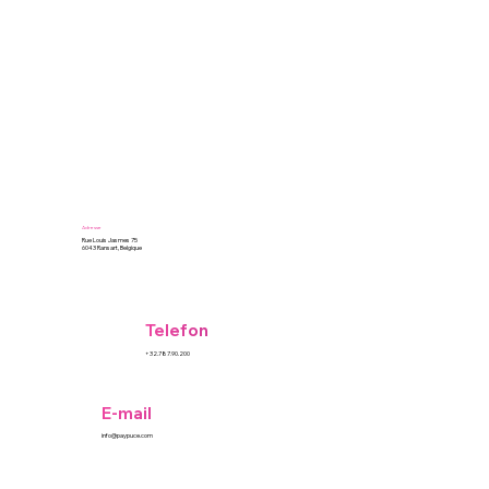
Adresse
Rue Louis Jasmes 75
6043 Ransart, Belgique
Telefon
+32.787.90.200
E-mail
info@paypuce.com