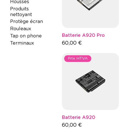
Housses
Produits
nettoyant
Protège écran
Rouleaux
Batterie A920 Pro
Tap on phone
Preis
60,00 €
Terminaux
Prix HTVA
Batterie A920
Preis
60,00 €